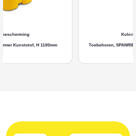
Kolombescherming
Toebehoren, SPANRIEM MORION Zuilenbeschermer