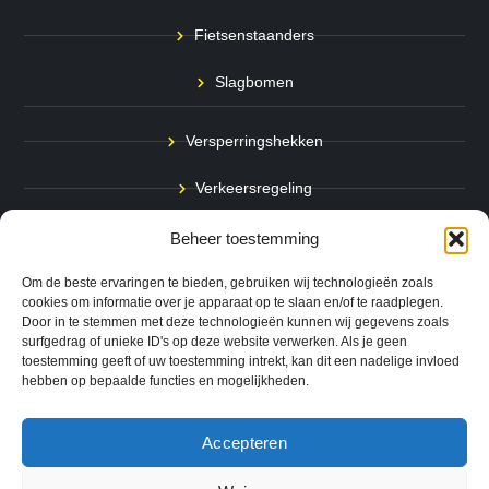
Fietsenstaanders
Slagbomen
Versperringshekken
Verkeersregeling
Stadspalen
Beheer toestemming
Afzetpalen
Om de beste ervaringen te bieden, gebruiken wij technologieën zoals
cookies om informatie over je apparaat op te slaan en/of te raadplegen.
Door in te stemmen met deze technologieën kunnen wij gegevens zoals
Bodemmarkering
surfgedrag of unieke ID's op deze website verwerken. Als je geen
toestemming geeft of uw toestemming intrekt, kan dit een nadelige invloed
Ram- & Aanrijbeveiliging
hebben op bepaalde functies en mogelijkheden.
Accepteren
Copyright © 2024 QuickSafe. Alle rechten voorbehouden.