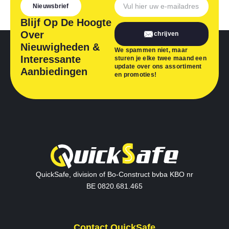
Nieuwsbrief
Blijf Op De Hoogte
Over
Inschrijven
Nieuwigheden &
We spammen niet, maar
Interessante
sturen je elke twee maand een
update over ons assortiment
Aanbiedingen
en promoties!
QuickSafe, division of Bo-Construct bvba KBO nr
BE 0820.681.465
Contact QuickSafe