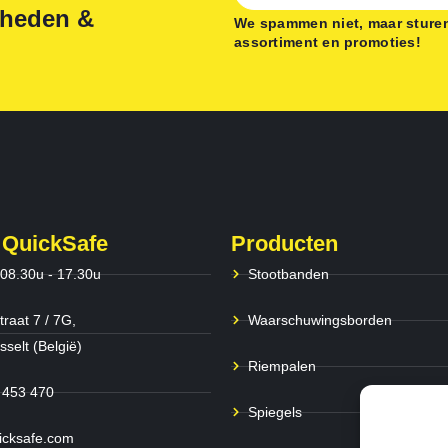
gheden &
We spammen niet, maar sturen
assortiment en promoties!
 QuickSafe
Producten
 08.30u - 17.30u
Stootbanden
traat 7 / 7G,
Waarschuwingsborden
selt (België)
Riempalen
 453 470
Spiegels
icksafe.com