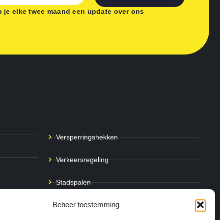
 je elke twee maand een update over ons
Versperringshekken
Verkeersregeling
Stadspalen
Beheer toestemming
Afzetpalen