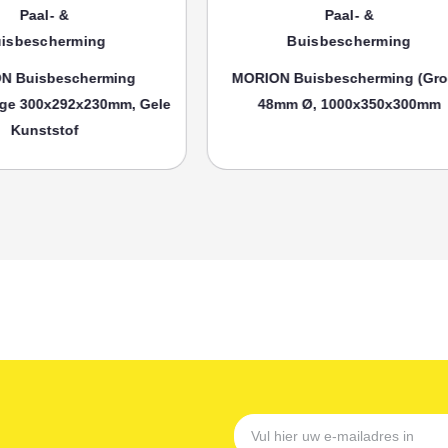
aal- &
Paal- &
escherming
Buisbescherming
isbescherming
MORION Buisbescherming (groot)
00x292x230mm, Gele
48mm Ø, 1000x350x300mm
nststof