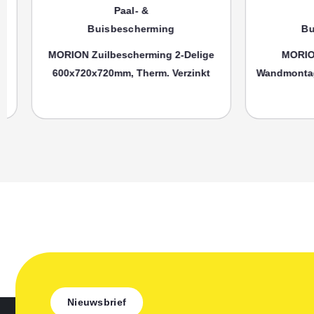
Paal- &
P
Buisbescherming
Buisb
MORION Zuilbescherming 2-Delige
MORION Bu
600x720x720mm, Therm. Verzinkt
Wandmontage 3
Ku
Nieuwsbrief