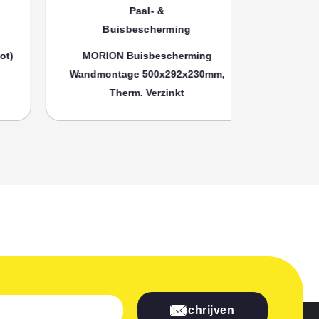
Paal- &
Buisbescherming
Bui
MORION Buisbescherming
MORION
Wandmontage 500x292x230mm,
Wandmonta
Therm. Verzinkt
Th
Inschrijven