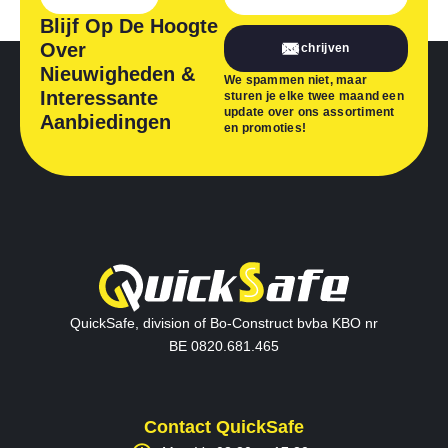
Blijf Op De Hoogte
Over
Inschrijven
Nieuwigheden &
We spammen niet, maar
Interessante
sturen je elke twee maand een
update over ons assortiment
Aanbiedingen
en promoties!
QuickSafe, division of Bo-Construct bvba KBO nr
BE 0820.681.465
Contact QuickSafe