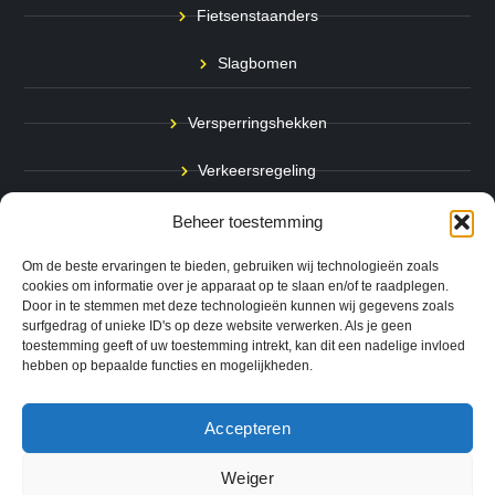
Fietsenstaanders
Slagbomen
Versperringshekken
Verkeersregeling
Stadspalen
Beheer toestemming
Afzetpalen
Om de beste ervaringen te bieden, gebruiken wij technologieën zoals
cookies om informatie over je apparaat op te slaan en/of te raadplegen.
Door in te stemmen met deze technologieën kunnen wij gegevens zoals
Bodemmarkering
surfgedrag of unieke ID's op deze website verwerken. Als je geen
toestemming geeft of uw toestemming intrekt, kan dit een nadelige invloed
Ram- & Aanrijbeveiliging
hebben op bepaalde functies en mogelijkheden.
Accepteren
Copyright © 2024 QuickSafe. Alle rechten voorbehouden.
Weiger
0