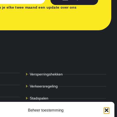
 je elke twee maand een update over ons
Versperringshekken
Verkeersregeling
Stadspalen
Beheer toestemming
Afzetpalen