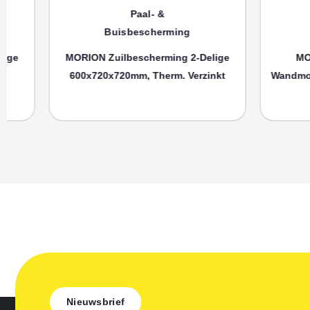
Paal- &
P
Buisbescherming
Buisb
MORION Zuilbescherming 2-Delige
MORION Bu
600x720x720mm, Therm. Verzinkt
Wandmontage 3
Ku
Nieuwsbrief