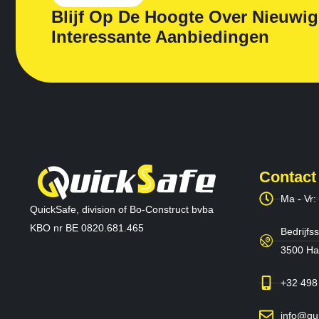
Blijf Op De Hoogte Over Nieuwi
Interessante Aanbiedingen
Contact
Ma - Vr:
QuickSafe, division of Bo-Construct bvba
KBO nr BE 0820.681.465
Bedrijfss
3500 Has
+32 498
info@qu