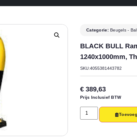
Categorie:
Beugels - Ba
BLACK BULL Ram
1240x1000mm, The
SKU:4055381443782
€
389,63
Prijs Inclusief BTW
Toevoeg