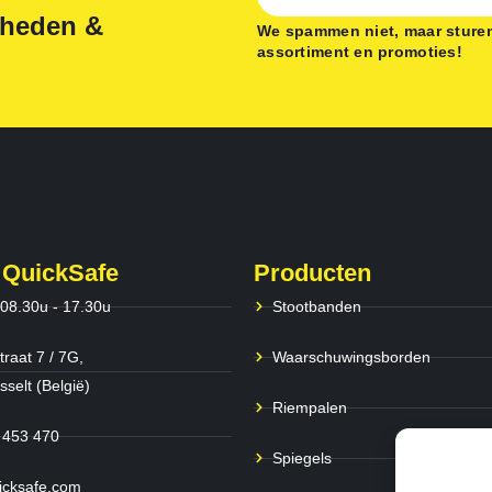
gheden &
We spammen niet, maar sturen
assortiment en promoties!
 QuickSafe
Producten
 08.30u - 17.30u
Stootbanden
traat 7 / 7G,
Waarschuwingsborden
selt (België)
Riempalen
 453 470
Spiegels
icksafe.com