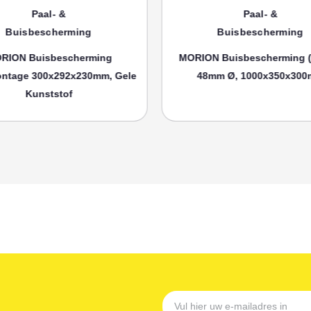
aal- &
Paal- &
escherming
Buisbescherming
isbescherming
MORION Buisbescherming (groot)
00x292x230mm, Gele
48mm Ø, 1000x350x300mm
nststof