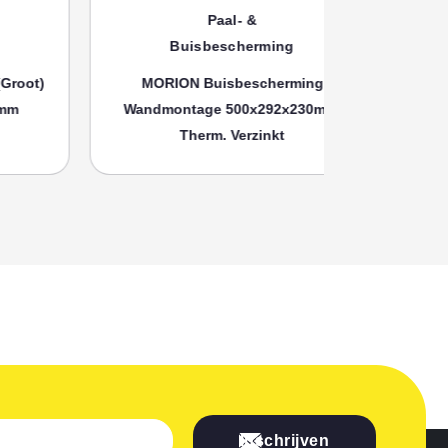
Paal- &
Buisbescherming
Bui
MORION Buisbescherming
MORION
Wandmontage 500x292x230mm,
Wandmonta
Therm. Verzinkt
Th
Inschrijven