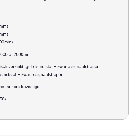
5mm)
5mm)
190mm)
 1000 of 2000mm.
sch verzinkt, gele kunststof + zwarte signaalstrepen.
kunststof + zwarte signaalstrepen.
et ankers bevestigd.
858)