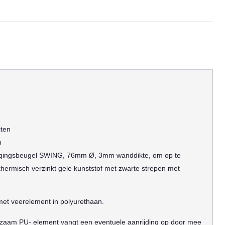
iten
n
igingsbeugel SWING, 76mm Ø, 3mm wanddikte, om op te
ermisch verzinkt gele kunststof met zwarte strepen met
t veerelement in polyurethaan.
zaam PU- element vangt een eventuele aanrijding op door mee