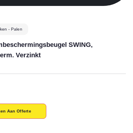
lken - Palen
beschermingsbeugel SWING,
rm. Verzinkt
en Aan Offerte