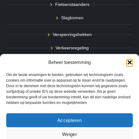
Fietsenstaanders
Slagbomen
Versperringshekken
Verkeersregeling
Stadspalen
Beheer toestemming
Afzetpalen
Om de beste ervaringen te bieden, gebruiken wij technologieën zoals
cookies om informatie over je apparaat op te slaan en/of te raadplegen.
Door in te stemmen met deze technologieën kunnen wij gegevens zoals
Bodemmarkering
surfgedrag of unieke ID's op deze website verwerken. Als je geen
toestemming geeft of uw toestemming intrekt, kan dit een nadelige invloed
Ram- & Aanrijbeveiliging
hebben op bepaalde functies en mogelijkheden.
Accepteren
Copyright © 2024 QuickSafe. Alle rechten voorbehouden.
Weiger
0