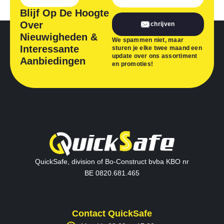
Blijf Op De Hoogte
Over
Inschrijven
Nieuwigheden &
We spammen niet, maar
Interessante
sturen je elke twee maand een
update over ons assortiment
Aanbiedingen
en promoties!
QuickSafe, division of Bo-Construct bvba KBO nr
BE 0820.681.465
Contact QuickSafe