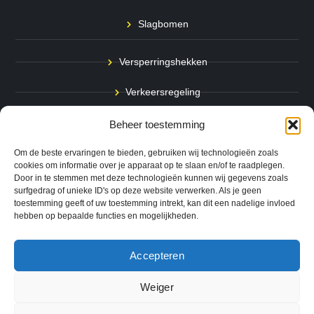
Slagbomen
Versperringshekken
Verkeersregeling
Stadspalen
Beheer toestemming
Afzetpalen
Om de beste ervaringen te bieden, gebruiken wij technologieën zoals
cookies om informatie over je apparaat op te slaan en/of te raadplegen.
Door in te stemmen met deze technologieën kunnen wij gegevens zoals
Bodemmarkering
surfgedrag of unieke ID's op deze website verwerken. Als je geen
toestemming geeft of uw toestemming intrekt, kan dit een nadelige invloed
Ram- & Aanrijbeveiliging
hebben op bepaalde functies en mogelijkheden.
Accepteren
Copyright © 2024 QuickSafe. Alle rechten voorbehouden.
Weiger
0
Website door
B1TS