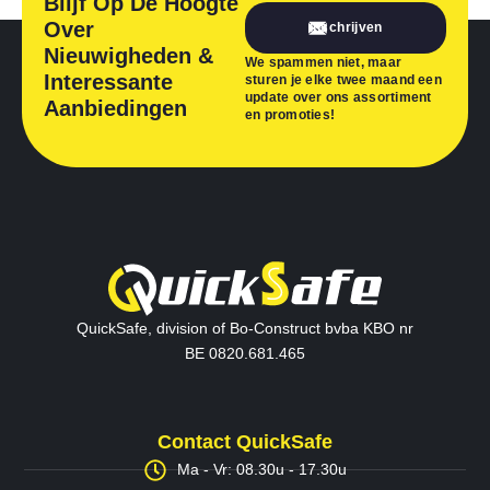
Blijf Op De Hoogte
Over
Inschrijven
Nieuwigheden &
We spammen niet, maar
Interessante
sturen je elke twee maand een
update over ons assortiment
Aanbiedingen
en promoties!
QuickSafe, division of Bo-Construct bvba KBO nr
BE 0820.681.465
Contact QuickSafe
Ma - Vr: 08.30u - 17.30u