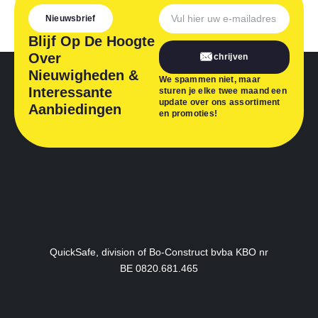
Nieuwsbrief
Blijf Op De Hoogte
Over
Inschrijven
Nieuwigheden &
We spammen niet, maar
Interessante
sturen je elke twee maand een
update over ons assortiment
Aanbiedingen
en promoties!
QuickSafe, division of Bo-Construct bvba KBO nr
BE 0820.681.465