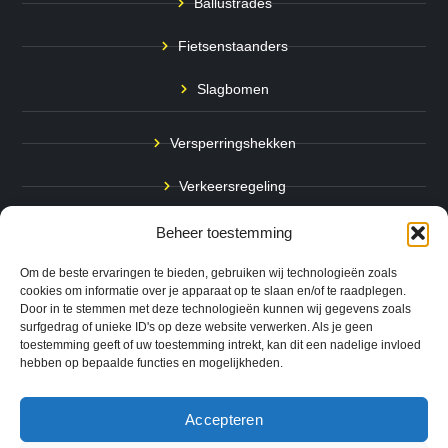
Ballustrades
Fietsenstaanders
Slagbomen
Versperringshekken
Verkeersregeling
Stadspalen
Beheer toestemming
Afzetpalen
Om de beste ervaringen te bieden, gebruiken wij technologieën zoals
cookies om informatie over je apparaat op te slaan en/of te raadplegen.
Door in te stemmen met deze technologieën kunnen wij gegevens zoals
Bodemmarkering
surfgedrag of unieke ID's op deze website verwerken. Als je geen
toestemming geeft of uw toestemming intrekt, kan dit een nadelige invloed
Ram- & Aanrijbeveiliging
hebben op bepaalde functies en mogelijkheden.
Accepteren