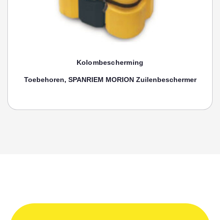
ng
Kolombeschermin
Zuilenbeschermer
Toebehoren, VERLENGSTUK MORION 