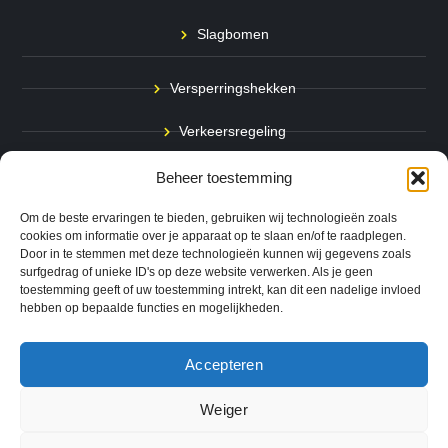
Slagbomen
Versperringshekken
Verkeersregeling
Stadspalen
Beheer toestemming
Afzetpalen
Om de beste ervaringen te bieden, gebruiken wij technologieën zoals
cookies om informatie over je apparaat op te slaan en/of te raadplegen.
Door in te stemmen met deze technologieën kunnen wij gegevens zoals
Bodemmarkering
surfgedrag of unieke ID's op deze website verwerken. Als je geen
toestemming geeft of uw toestemming intrekt, kan dit een nadelige invloed
Ram- & Aanrijbeveiliging
hebben op bepaalde functies en mogelijkheden.
Accepteren
Copyright © 2024 QuickSafe. Alle rechten voorbehouden.
Weiger
0
Website door
B1TS