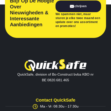
Blijf Op De Hoogte
Over
Inschrijven
Nieuwigheden &
We spammen niet, maar
Interessante
sturen je elke twee maand een
update over ons assortiment
Aanbiedingen
en promoties!
QuickSafe, division of Bo-Construct bvba KBO nr
BE 0820.681.465
Contact QuickSafe
Ma - Vr: 08.30u - 17.30u