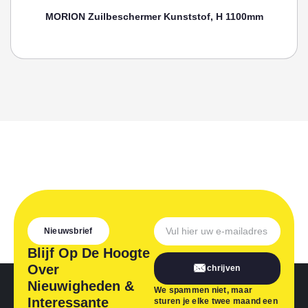
0mm
Toebehoren, SPANRIEM MORION Zuilenbesche
Nieuwsbrief
Blijf Op De Hoogte
Over
Inschrijven
Nieuwigheden &
We spammen niet, maar
Interessante
sturen je elke twee maand een