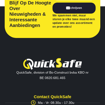
Blijf Op De Hoogte
Over
Inschrijven
Nieuwigheden &
We spammen niet, maar
Interessante
sturen je elke twee maand een
update over ons assortiment
Aanbiedingen
en promoties!
QuickSafe, division of Bo-Construct bvba KBO nr
BE 0820.681.465
Contact QuickSafe
Ma - Vr: 08.30u - 17.30u