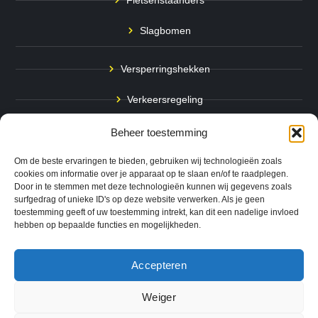
Slagbomen
Versperringshekken
Verkeersregeling
Stadspalen
Beheer toestemming
Afzetpalen
Om de beste ervaringen te bieden, gebruiken wij technologieën zoals
cookies om informatie over je apparaat op te slaan en/of te raadplegen.
Door in te stemmen met deze technologieën kunnen wij gegevens zoals
Bodemmarkering
surfgedrag of unieke ID's op deze website verwerken. Als je geen
toestemming geeft of uw toestemming intrekt, kan dit een nadelige invloed
Ram- & Aanrijbeveiliging
hebben op bepaalde functies en mogelijkheden.
Accepteren
Copyright © 2024 QuickSafe. Alle rechten voorbehouden.
Weiger
0
Website door
B1TS