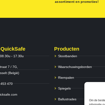
assortiment en promoties!
 QuickSafe
Producten
 08.30u - 17.30u
Stootbanden
traat 7 / 7G,
Waarschuwingsborden
selt (België)
Riempalen
 453 470
Spiegels
icksafe.com
Ballustrades
Om de beste 
informatie o