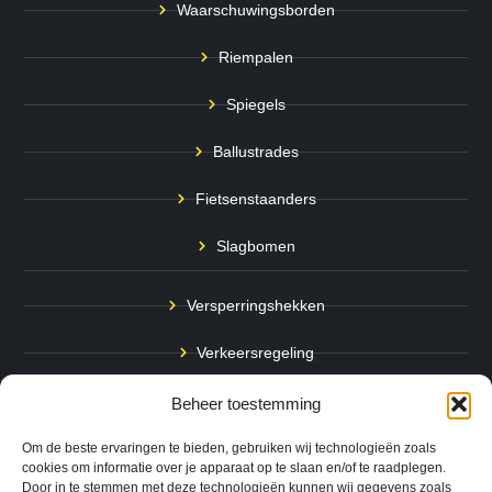
Waarschuwingsborden
Riempalen
Spiegels
Ballustrades
Fietsenstaanders
Slagbomen
Versperringshekken
Verkeersregeling
Stadspalen
Beheer toestemming
Afzetpalen
Om de beste ervaringen te bieden, gebruiken wij technologieën zoals
cookies om informatie over je apparaat op te slaan en/of te raadplegen.
Door in te stemmen met deze technologieën kunnen wij gegevens zoals