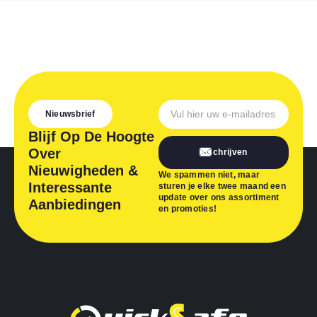
Nieuwsbrief
Blijf Op De Hoogte
Over
Inschrijven
Nieuwigheden &
We spammen niet, maar
Interessante
sturen je elke twee maand een
update over ons assortiment
Aanbiedingen
en promoties!