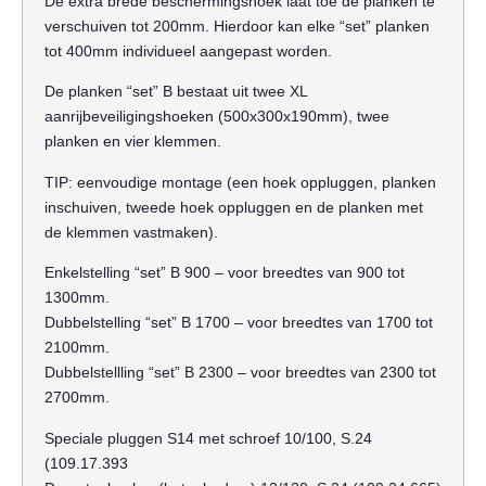
De extra brede beschermingshoek laat toe de planken te
verschuiven tot 200mm. Hierdoor kan elke “set” planken
tot 400mm individueel aangepast worden.
De planken “set” B bestaat uit twee XL
aanrijbeveiligingshoeken (500x300x190mm), twee
planken en vier klemmen.
TIP: eenvoudige montage (een hoek oppluggen, planken
inschuiven, tweede hoek oppluggen en de planken met
de klemmen vastmaken).
Enkelstelling “set” B 900 – voor breedtes van 900 tot
1300mm.
Dubbelstelling “set” B 1700 – voor breedtes van 1700 tot
2100mm.
Dubbelstellling “set” B 2300 – voor breedtes van 2300 tot
2700mm.
Speciale pluggen S14 met schroef 10/100, S.24
(109.17.393