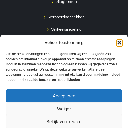
Slagbomen
Versperringshekken
Verkeersregeling
Stadspalen
Beheer toestemming
Afzetpalen
Om de beste ervaringen te bieden, gebruiken wij technologieën zoals
cookies om informatie over je apparaat op te slaan en/of te raadplegen.
Door in te stemmen met deze technologieën kunnen wij gegevens zoals
Bodemmarkering
surfgedrag of unieke ID's op deze website verwerken. Als je geen
toestemming geeft of uw toestemming intrekt, kan dit een nadelige invloed
Ram- & Aanrijbeveiliging
hebben op bepaalde functies en mogelijkheden.
Accepteren
Copyright © 2024 QuickSafe. Alle rechten voorbehouden.
Weiger
0
Website door
B1TS
|
Bekijk voorkeuren
Algemene Voorwaarden
Cookie Voorkeuren