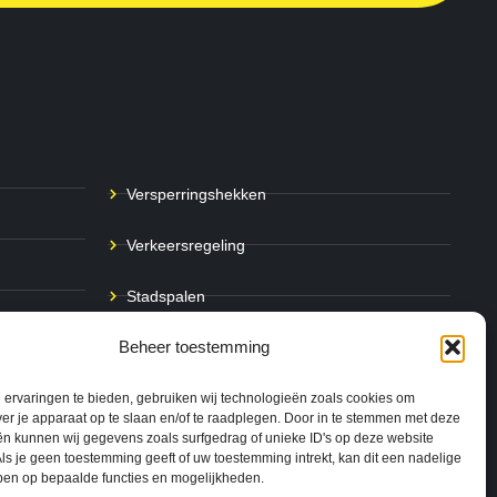
Versperringshekken
Verkeersregeling
Stadspalen
Beheer toestemming
Afzetpalen
Bodemmarkering
ervaringen te bieden, gebruiken wij technologieën zoals cookies om
ver je apparaat op te slaan en/of te raadplegen. Door in te stemmen met deze
n kunnen wij gegevens zoals surfgedrag of unieke ID's op deze website
Ram- & Aanrijbeveiliging
ls je geen toestemming geeft of uw toestemming intrekt, kan dit een nadelige
ben op bepaalde functies en mogelijkheden.