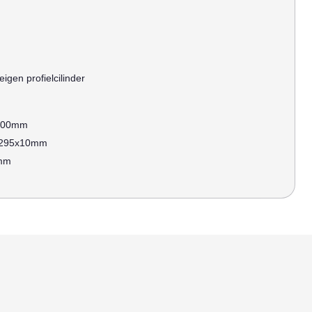
igen profielcilinder
000mm
295x10mm
mm