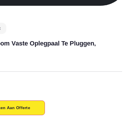
t
m Vaste Oplegpaal Te Pluggen,
en Aan Offerte