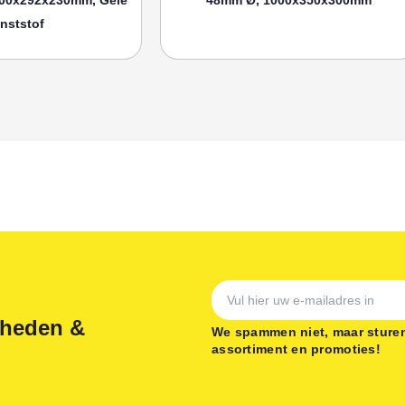
nststof
gheden &
We spammen niet, maar sturen
assortiment en promoties!