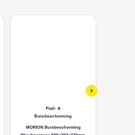
Paal- &
Buisbescherming
Bui
MORION Buisbescherming
MORION
Wandmontage 500x292x230mm,
Wandmonta