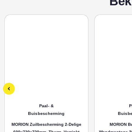
Bek
Paal- &
P
Buisbescherming
Buisb
MORION Zuilbescherming 2-Delige
MORION Bu
600x720x720mm, Therm. Verzinkt
Wandmontage 3