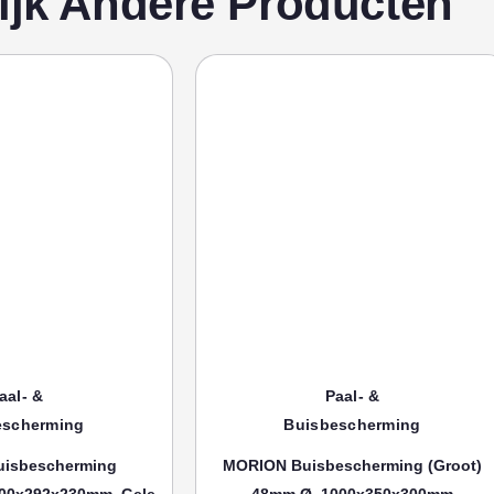
ijk Andere Producten
aal- &
Paal- &
escherming
Buisbescherming
isbescherming
MORION Buisbescherming (groot)
00x292x230mm, Gele
48mm Ø, 1000x350x300mm