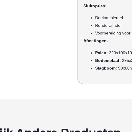
Sluitopties:
Driekantsleutel
Ronde cilinder
Voorbereiding voor e
Afmetingen:
Palen:
220x100x1
Bodemplaat:
295x
Slagboom:
90x60