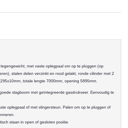
gengewicht, met vaste oplegpaal om op te pluggen (op
en), stalen delen verzinkt en rood gelakt, ronde cilinder met 2
5x295x10mm, totale lengte 7000mm, opening 5895mm.
r goede slagboom met geïntegreerde gasdrukveer. Eenvoudig te
ste oplegpaal of met slingersteun. Palen om op te pluggen of
onneren.
isch staan in open of gesloten positie.