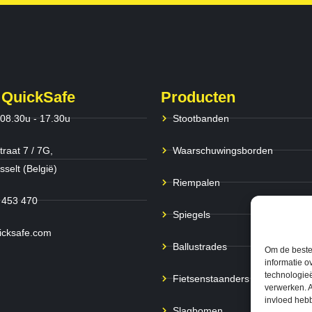
 QuickSafe
Producten
 08.30u - 17.30u
Stootbanden
traat 7 / 7G,
Waarschuwingsborden
selt (België)
Riempalen
 453 470
Spiegels
icksafe.com
Ballustrades
Om de beste 
informatie o
technologieë
Fietsenstaanders
verwerken. A
invloed heb
Slagbomen