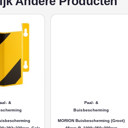
ijk Andere Producten
aal- &
Paal- &
escherming
Buisbescherming
isbescherming
MORION Buisbescherming (groot)
00x292x230mm, Gele
48mm Ø, 1000x350x300mm