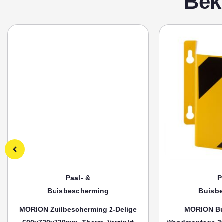
Bek
Paal- &
P
Buisbescherming
Buisb
MORION Zuilbescherming 2-Delige
MORION Bu
600x720x720mm, Therm. Verzinkt
Wandmontage 3