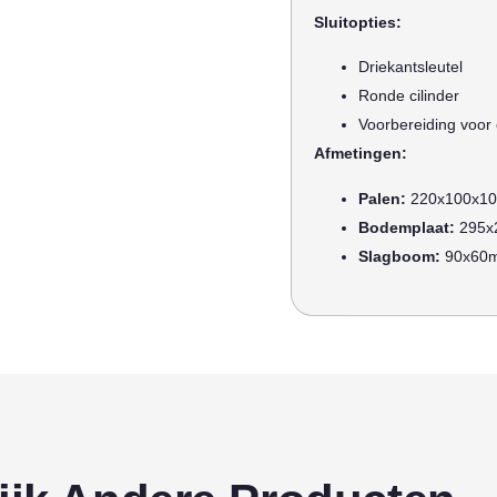
Sluitopties:
Driekantsleutel
Ronde cilinder
Voorbereiding voor e
Afmetingen:
Palen:
220x100x1
Bodemplaat:
295x
Slagboom:
90x60