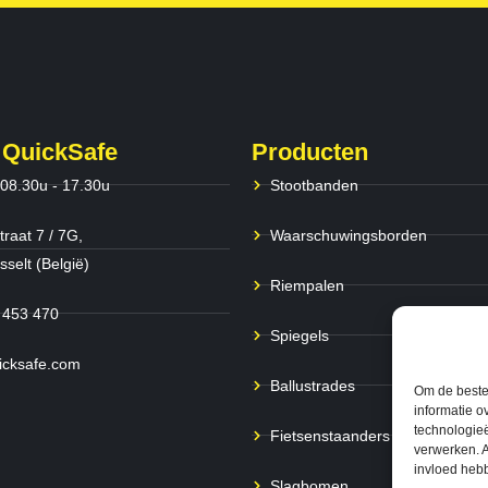
 QuickSafe
Producten
 08.30u - 17.30u
Stootbanden
traat 7 / 7G,
Waarschuwingsborden
selt (België)
Riempalen
 453 470
Spiegels
icksafe.com
Ballustrades
Om de beste 
informatie o
technologieë
Fietsenstaanders
verwerken. A
invloed heb
Slagbomen