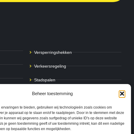
Versperringshekken
Verkeersregeling
Stadspalen
Beheer toestemming
Afzetpalen
Bodemmarkering
ervaringen te bieden, gebruiken wij technologieën zoals cookies om
ver je apparaat op te slaan en/of te raadplegen. Door in te stemmen met deze
n kunnen wij gegevens zoals surfgedrag of unieke ID's op deze website
Ram- & Aanrijbeveiliging
ls je geen toestemming geeft of uw toestemming intrekt, kan dit een nadelige
ben op bepaalde functies en mogelijkheden.