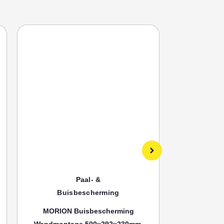
Paal- &
Buisbescherming
Bui
MORION Buisbescherming
MORION
Wandmontage 500x292x230mm,
Wandmonta