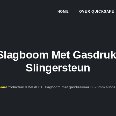
HOME
OVER QUICKSAFE
lagboom Met Gasdruk
Slingersteun
ome
Producten
COMPACTE slagboom met gasdrukveer 3820mm slinge