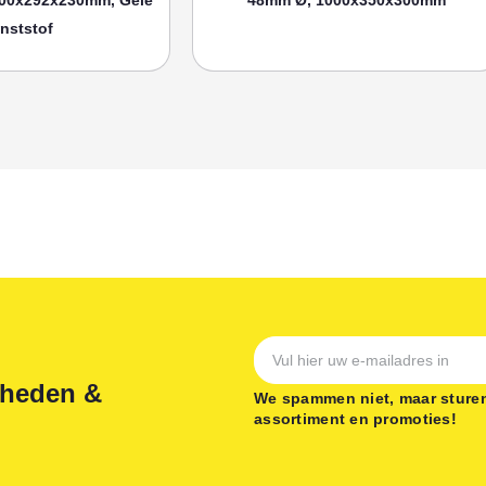
nststof
gheden &
We spammen niet, maar sturen
assortiment en promoties!