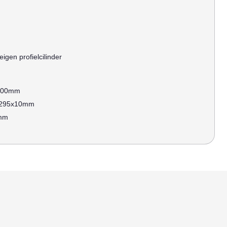
igen profielcilinder
000mm
295x10mm
mm