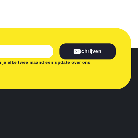
Inschrijven
 je elke twee maand een update over ons