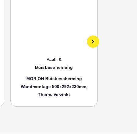
Paal- &
Buisbescherming
Bui
MORION Buisbescherming
MORION
Wandmontage 500x292x230mm,
Wandmonta
Therm. Verzinkt
Th