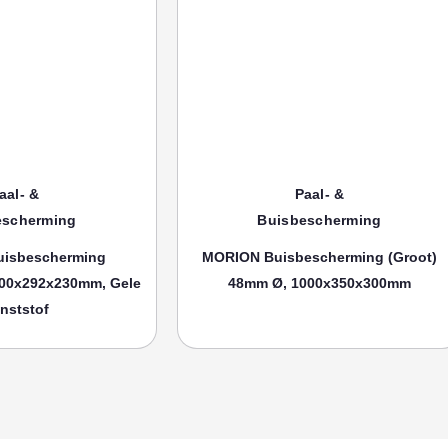
aal- &
Paal- &
escherming
Buisbescherming
isbescherming
MORION Buisbescherming (groot)
00x292x230mm, Gele
48mm Ø, 1000x350x300mm
nststof