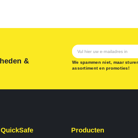
gheden &
We spammen niet, maar sturen
assortiment en promoties!
 QuickSafe
Producten