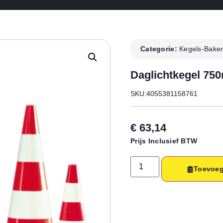
Categorie:
Kegels-Bake
Daglichtkegel 75
SKU:4055381158761
€
63,14
Prijs Inclusief BTW
Toevoeg