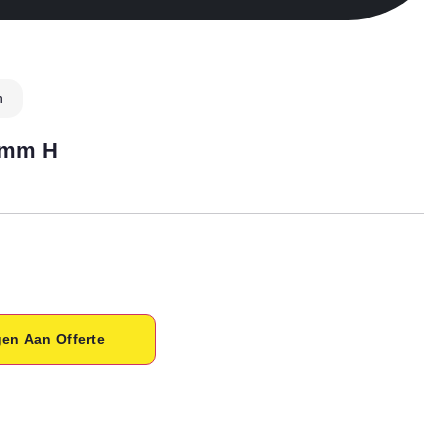
n
0mm H
en Aan Offerte