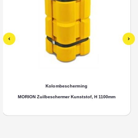
Kolombescherming
Toebehoren, SPANRIEM MORION Zuilenbeschermer