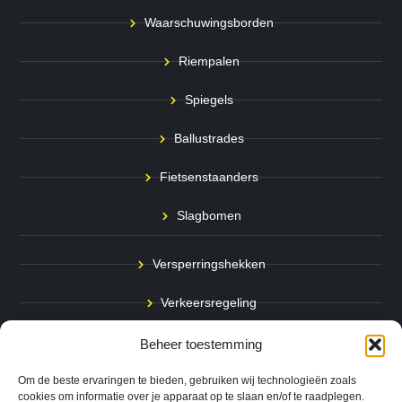
Waarschuwingsborden
Riempalen
Spiegels
Ballustrades
Fietsenstaanders
Slagbomen
Versperringshekken
Verkeersregeling
Stadspalen
Beheer toestemming
Afzetpalen
Om de beste ervaringen te bieden, gebruiken wij technologieën zoals
cookies om informatie over je apparaat op te slaan en/of te raadplegen.