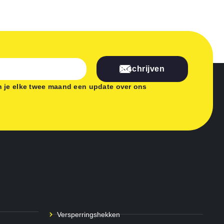
Inschrijven
 je elke twee maand een update over ons
Versperringshekken