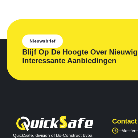
Nieuwsbrief
Blijf Op De Hoogte Over Nieuwi
Interessante Aanbiedingen
Contact
Ma - Vr:
QuickSafe, division of Bo-Construct bvba