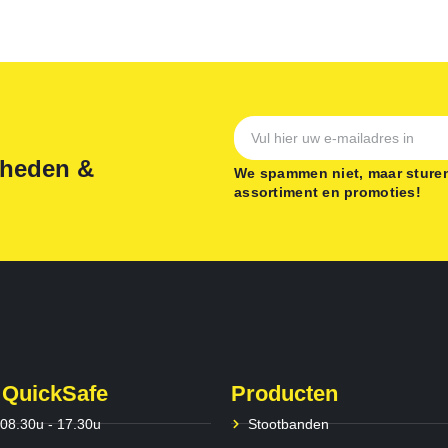
gheden &
We spammen niet, maar sturen
assortiment en promoties!
 QuickSafe
Producten
 08.30u - 17.30u
Stootbanden