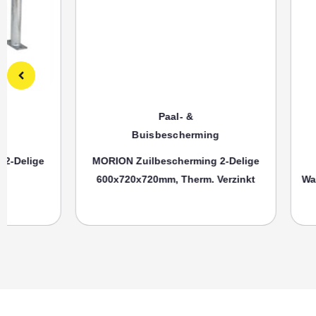
Paal- &
P
Buisbescherming
Buisb
MORION Zuilbescherming 2-Delige
MORION Bu
600x720x720mm, Therm. Verzinkt
Wandmontage 3
Ku