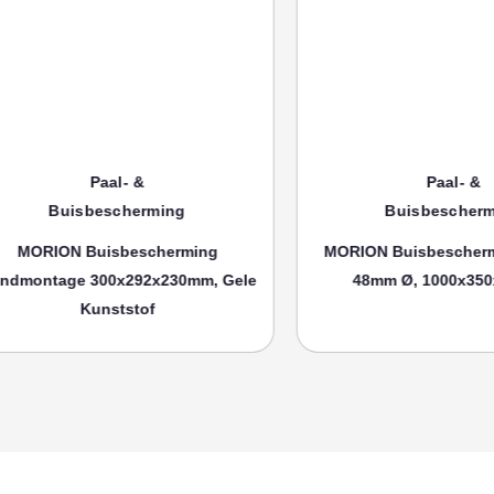
aal- &
Paal- &
escherming
Buisbescherming
isbescherming
MORION Buisbescherming (groot)
00x292x230mm, Gele
48mm Ø, 1000x350x300mm
nststof