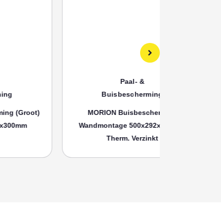
Paal- &
Buisbescherming
Bui
MORION Buisbescherming
MORION
Wandmontage 500x292x230mm,
Wandmonta
Therm. Verzinkt
Th