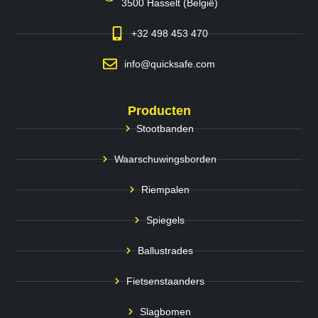
3500 Hasselt (België)
+32 498 453 470
info@quicksafe.com
Producten
Stootbanden
Waarschuwingsborden
Riempalen
Spiegels
Ballustrades
Fietsenstaanders
Slagbomen