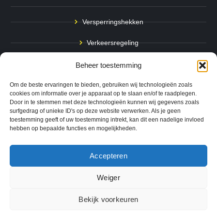
Versperringshekken
Verkeersregeling
Stadspalen
Beheer toestemming
Afzetpalen
Om de beste ervaringen te bieden, gebruiken wij technologieën zoals
cookies om informatie over je apparaat op te slaan en/of te raadplegen.
Door in te stemmen met deze technologieën kunnen wij gegevens zoals
Bodemmarkering
surfgedrag of unieke ID's op deze website verwerken. Als je geen
toestemming geeft of uw toestemming intrekt, kan dit een nadelige invloed
Ram- & Aanrijbeveiliging
hebben op bepaalde functies en mogelijkheden.
Accepteren
Copyright © 2024 QuickSafe. Alle rechten voorbehouden.
Weiger
0
Website door
B1TS
|
Bekijk voorkeuren
Algemene Voorwaarden
Cookie Voorkeuren