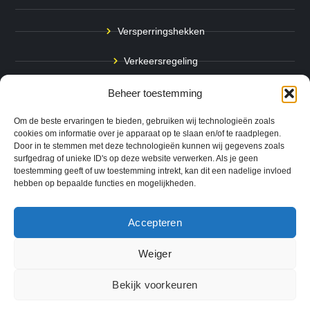
Versperringshekken
Verkeersregeling
Stadspalen
Beheer toestemming
Afzetpalen
Om de beste ervaringen te bieden, gebruiken wij technologieën zoals
cookies om informatie over je apparaat op te slaan en/of te raadplegen.
Door in te stemmen met deze technologieën kunnen wij gegevens zoals
Bodemmarkering
surfgedrag of unieke ID's op deze website verwerken. Als je geen
toestemming geeft of uw toestemming intrekt, kan dit een nadelige invloed
Ram- & Aanrijbeveiliging
hebben op bepaalde functies en mogelijkheden.
Accepteren
Copyright © 2024 QuickSafe. Alle rechten voorbehouden.
Weiger
0
Website door
B1TS
|
Bekijk voorkeuren
Algemene Voorwaarden
Cookie Voorkeuren