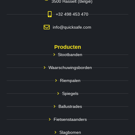
3500 Hasselt (België)
+32 498 453 470
info@quicksafe.com
Producten
Stootbanden
Waarschuwingsborden
Riempalen
Spiegels
Ballustrades
Fietsenstaanders
Slagbomen