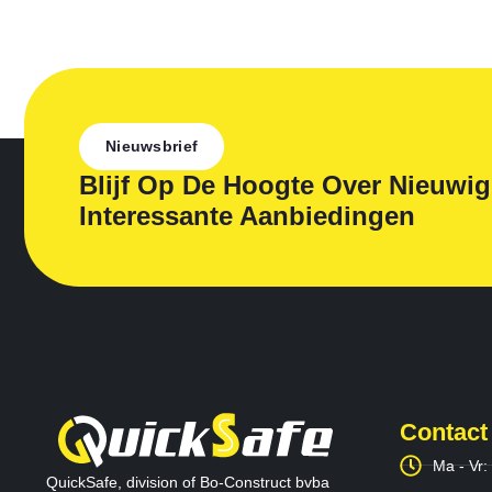
Nieuwsbrief
Blijf Op De Hoogte Over Nieuwi
Interessante Aanbiedingen
Contact
Ma - Vr:
QuickSafe, division of Bo-Construct bvba