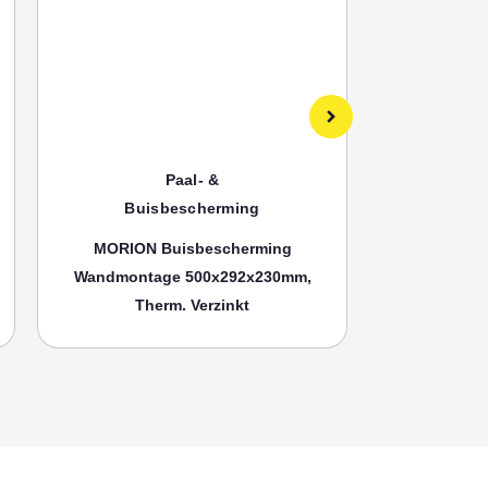
Paal- &
Buisbescherming
Bui
MORION Buisbescherming
MORION
Wandmontage 500x292x230mm,
Wandmonta
Therm. Verzinkt
Th