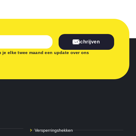
Inschrijven
 je elke twee maand een update over ons
Versperringshekken