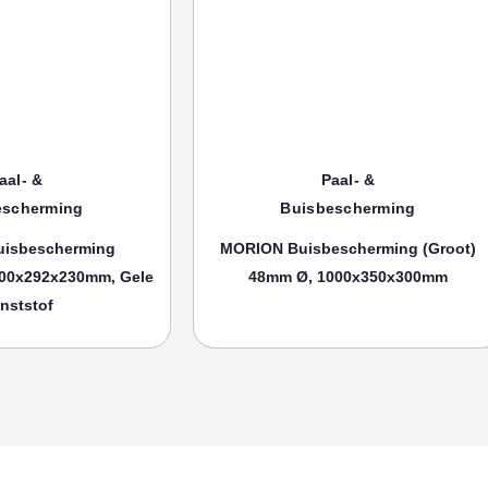
aal- &
Paal- &
escherming
Buisbescherming
isbescherming
MORION Buisbescherming (groot)
00x292x230mm, Gele
48mm Ø, 1000x350x300mm
nststof