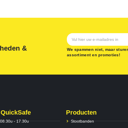
gheden &
We spammen niet, maar sturen
assortiment en promoties!
 QuickSafe
Producten
 08.30u - 17.30u
Stootbanden