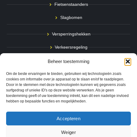
Fietsenstaanders
Slagbomen
Versperringshekken
Verkeersregeling
Stadspalen
Beheer toestemming
Afzetpalen
Om de beste ervaringen te bieden, gebruiken wij technologieën zoals
cookies om informatie over je apparaat op te slaan en/of te raadplegen.
Door in te stemmen met deze technologieën kunnen wij gegevens zoals
Bodemmarkering
surfgedrag of unieke ID's op deze website verwerken. Als je geen
toestemming geeft of uw toestemming intrekt, kan dit een nadelige invloed
Ram- & Aanrijbeveiliging
hebben op bepaalde functies en mogelijkheden.
Accepteren
Copyright © 2024 QuickSafe. Alle rechten voorbehouden.
Weiger
0