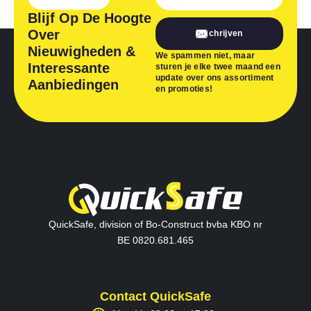
Blijf Op De Hoogte
Over
Inschrijven
Nieuwigheden &
We spammen niet, maar
Interessante
sturen je elke twee maand een
update over ons assortiment
Aanbiedingen
en promoties!
QuickSafe, division of Bo-Construct bvba KBO nr
BE 0820.681.465
Contact QuickSafe