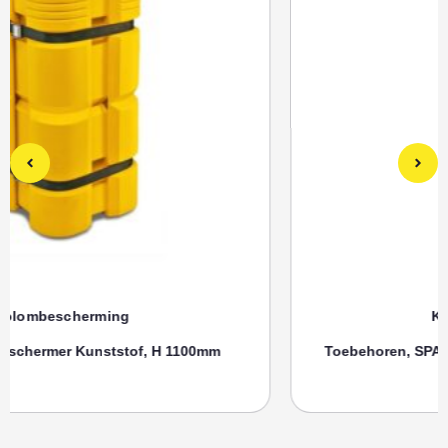
Kolombescherming
Toebehoren, SPANRIEM MORION Zuilenbeschermer