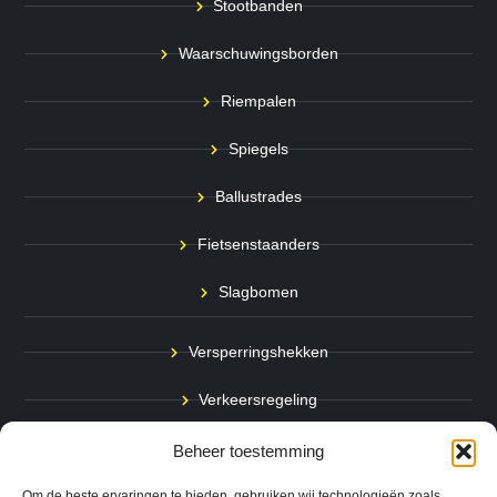
Stootbanden
Waarschuwingsborden
Riempalen
Spiegels
Ballustrades
Fietsenstaanders
Slagbomen
Versperringshekken
Verkeersregeling
Stadspalen
Beheer toestemming
Afzetpalen
Om de beste ervaringen te bieden, gebruiken wij technologieën zoals