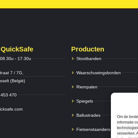
 QuickSafe
Producten
 08.30u - 17.30u
Stootbanden
traat 7 / 7G,
Waarschuwingsborden
selt (België)
Riempalen
 453 470
Spiegels
icksafe.com
Ballustrades
Om de beste 
informatie o
technologieë
Fietsenstaanders
verwerken. A