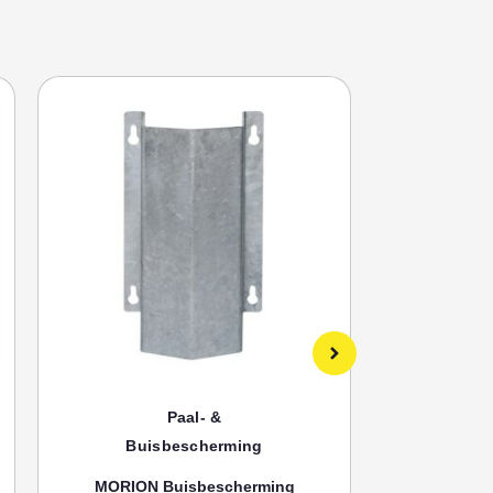
Paal- &
Buisbescherming
Bui
MORION Buisbescherming
MORION