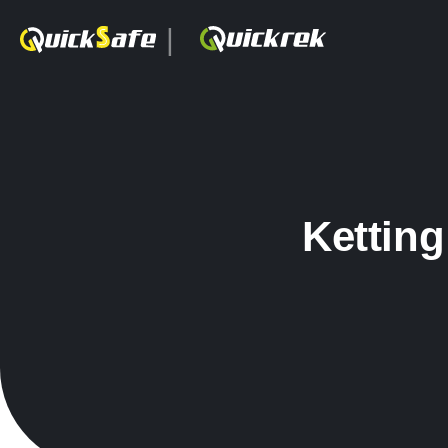
|
Kettin