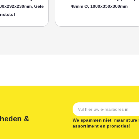
00x292x230mm, Gele
48mm Ø, 1000x350x300mm
nststof
gheden &
We spammen niet, maar sturen
assortiment en promoties!