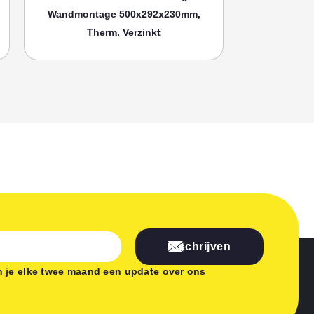
Wandmontage 500x292x230mm,
Wandmonta
Therm. Verzinkt
Th
Inschrijven
 je elke twee maand een update over ons