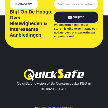
Nieuwsbrief
Blijf Op De Hoogte
Over
Inschrijven
Nieuwigheden &
We spammen niet, maar
Interessante
sturen je elke twee maand een
update over ons assortiment
Aanbiedingen
en promoties!
QuickSafe, division of Bo-Construct bvba KBO nr
BE 0820.681.465