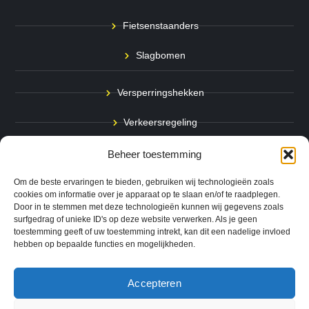
Fietsenstaanders
Slagbomen
Versperringshekken
Verkeersregeling
Stadspalen
Beheer toestemming
Afzetpalen
Om de beste ervaringen te bieden, gebruiken wij technologieën zoals
cookies om informatie over je apparaat op te slaan en/of te raadplegen.
Door in te stemmen met deze technologieën kunnen wij gegevens zoals
Bodemmarkering
surfgedrag of unieke ID's op deze website verwerken. Als je geen
toestemming geeft of uw toestemming intrekt, kan dit een nadelige invloed
Ram- & Aanrijbeveiliging
hebben op bepaalde functies en mogelijkheden.
Accepteren