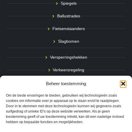
Spiegels
Ballustrades
Fietsenstaanders
Slagbomen
Versperringshekken
Verkeersregeling
Stadspalen
Beheer toestemming
Afzetpalen
Om de beste ervaringen te bieden, gebruiken wij technologieën zoals
cookies om informatie over je apparaat op te slaan en/of te raadplegen.
Door in te stemmen met deze technologieën kunnen wij gegevens zoals
Bodemmarkering
surfgedrag of unieke ID's op deze website verwerken. Als je geen
toestemming geeft of uw toestemming intrekt, kan dit een nadelige invloed
Ram- & Aanrijbeveiliging
hebben op bepaalde functies en mogelijkheden.