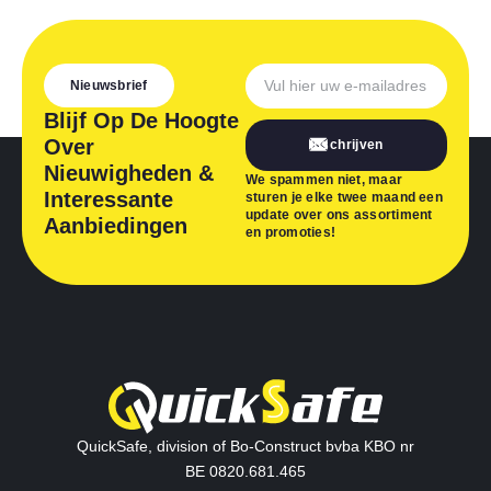
Nieuwsbrief
Blijf Op De Hoogte
Over
Inschrijven
Nieuwigheden &
We spammen niet, maar
Interessante
sturen je elke twee maand een
update over ons assortiment
Aanbiedingen
en promoties!
QuickSafe, division of Bo-Construct bvba KBO nr
BE 0820.681.465