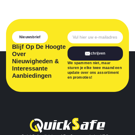
Nieuwsbrief
Blijf Op De Hoogte
Over
Inschrijven
Nieuwigheden &
We spammen niet, maar
Interessante
sturen je elke twee maand een
update over ons assortiment
Aanbiedingen
en promoties!