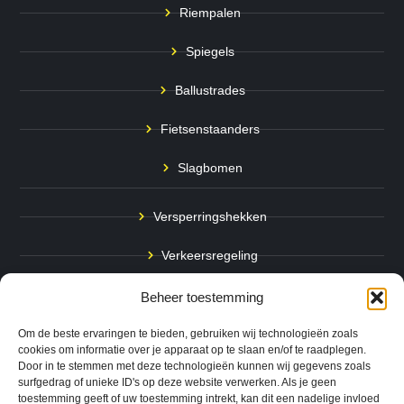
Riempalen
Spiegels
Ballustrades
Fietsenstaanders
Slagbomen
Versperringshekken
Verkeersregeling
Stadspalen
Beheer toestemming
Afzetpalen
Om de beste ervaringen te bieden, gebruiken wij technologieën zoals
cookies om informatie over je apparaat op te slaan en/of te raadplegen.
Door in te stemmen met deze technologieën kunnen wij gegevens zoals
Bodemmarkering
surfgedrag of unieke ID's op deze website verwerken. Als je geen
toestemming geeft of uw toestemming intrekt, kan dit een nadelige invloed