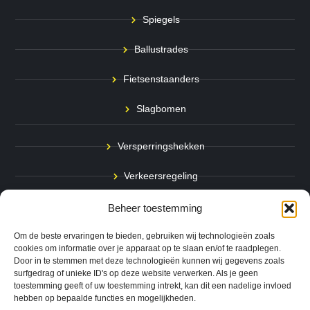
Spiegels
Ballustrades
Fietsenstaanders
Slagbomen
Versperringshekken
Verkeersregeling
Stadspalen
Beheer toestemming
Afzetpalen
Om de beste ervaringen te bieden, gebruiken wij technologieën zoals
cookies om informatie over je apparaat op te slaan en/of te raadplegen.
Door in te stemmen met deze technologieën kunnen wij gegevens zoals
Bodemmarkering
surfgedrag of unieke ID's op deze website verwerken. Als je geen
toestemming geeft of uw toestemming intrekt, kan dit een nadelige invloed
Ram- & Aanrijbeveiliging
hebben op bepaalde functies en mogelijkheden.