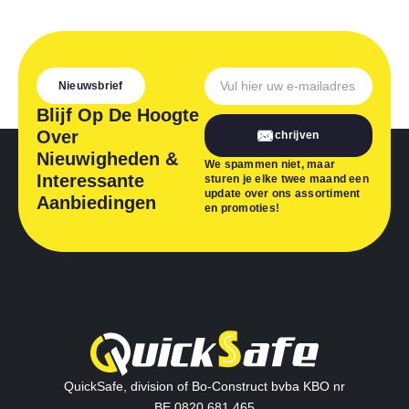
Nieuwsbrief
Blijf Op De Hoogte
Over
Inschrijven
Nieuwigheden &
We spammen niet, maar
Interessante
sturen je elke twee maand een
update over ons assortiment
Aanbiedingen
en promoties!
QuickSafe, division of Bo-Construct bvba KBO nr
BE 0820.681.465