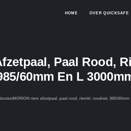
HOME
OVER QUICKSAFE
zetpaal, Paal Rood, Ri
985/60mm En L 3000m
ducten
MORION riem afzetpaal, paal rood, riemkl. rood/wit, 985/60m