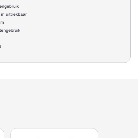
tengebruik
4m uittrekbaar
mm
itengebruik
d