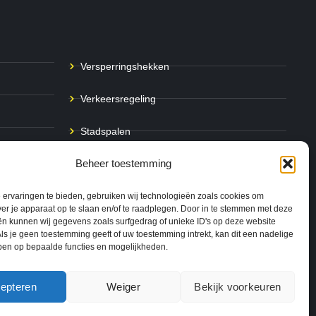
Versperringshekken
Verkeersregeling
Stadspalen
Beheer toestemming
Afzetpalen
Bodemmarkering
ervaringen te bieden, gebruiken wij technologieën zoals cookies om
ver je apparaat op te slaan en/of te raadplegen. Door in te stemmen met deze
n kunnen wij gegevens zoals surfgedrag of unieke ID's op deze website
Ram- & Aanrijbeveiliging
ls je geen toestemming geeft of uw toestemming intrekt, kan dit een nadelige
ben op bepaalde functies en mogelijkheden.
0
epteren
Weiger
Bekijk voorkeuren