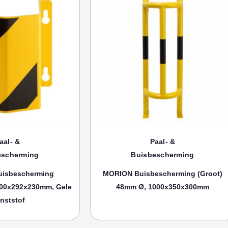
aal- &
Paal- &
escherming
Buisbescherming
isbescherming
MORION Buisbescherming (groot)
00x292x230mm, Gele
48mm Ø, 1000x350x300mm
nststof