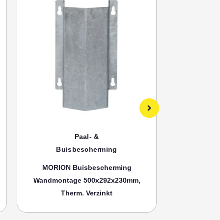
Paal- &
Buisbescherming
Bui
MORION Buisbescherming
MORION
Wandmontage 500x292x230mm,
Wandmonta
Therm. Verzinkt
Th