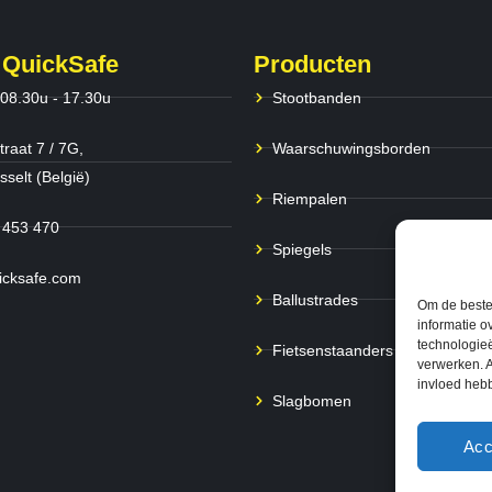
 QuickSafe
Producten
 08.30u - 17.30u
Stootbanden
traat 7 / 7G,
Waarschuwingsborden
selt (België)
Riempalen
 453 470
Spiegels
icksafe.com
Ballustrades
Om de beste 
informatie o
technologieë
Fietsenstaanders
verwerken. A
invloed heb
Slagbomen
Acc