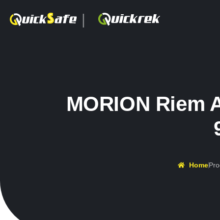
|
MORION Riem Af
Home
Pro