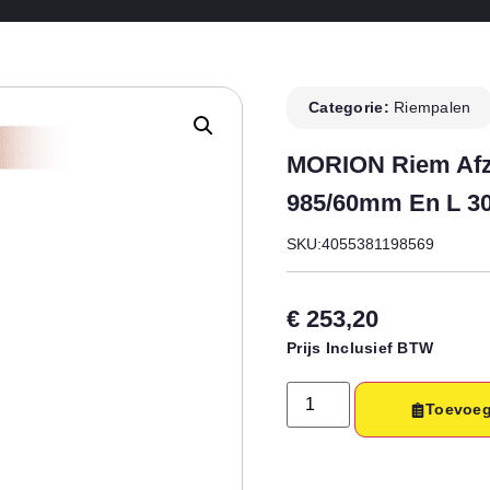
Categorie:
Riempalen
MORION Riem Afze
985/60mm En L 
SKU:4055381198569
€
253,20
Prijs Inclusief BTW
Toevoeg