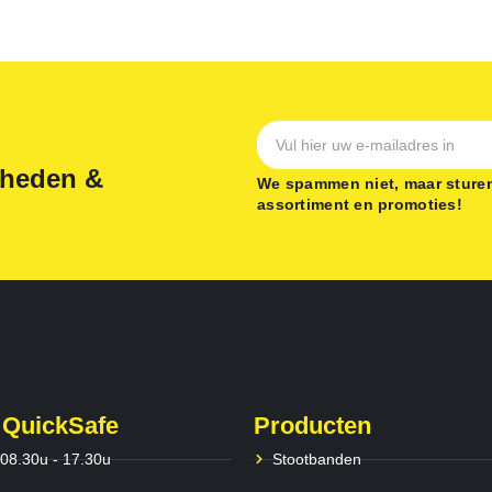
gheden &
We spammen niet, maar sturen
assortiment en promoties!
 QuickSafe
Producten
 08.30u - 17.30u
Stootbanden