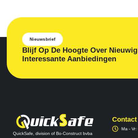
Nieuwsbrief
Blijf Op De Hoogte Over Nieuwi
Interessante Aanbiedingen
Contact
Ma - Vr:
QuickSafe, division of Bo-Construct bvba