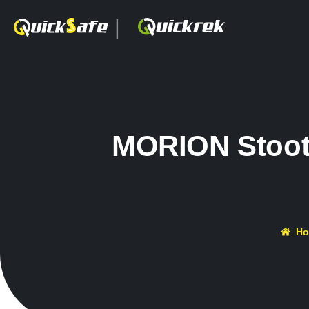
|
MORION Stoot
H