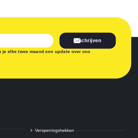
Inschrijven
 je elke twee maand een update over ons
Versperringshekken