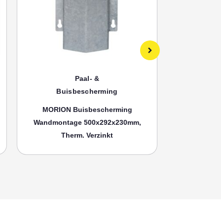
Paal- &
Buisbescherming
Bui
MORION Buisbescherming
MORION
Wandmontage 500x292x230mm,
Wandmonta
Therm. Verzinkt
Th