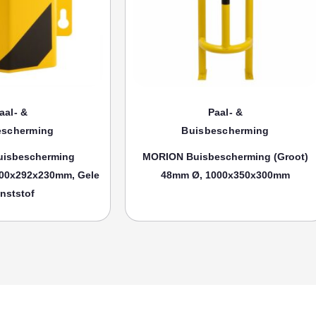
aal- &
Paal- &
escherming
Buisbescherming
isbescherming
MORION Buisbescherming (groot)
00x292x230mm, Gele
48mm Ø, 1000x350x300mm
nststof