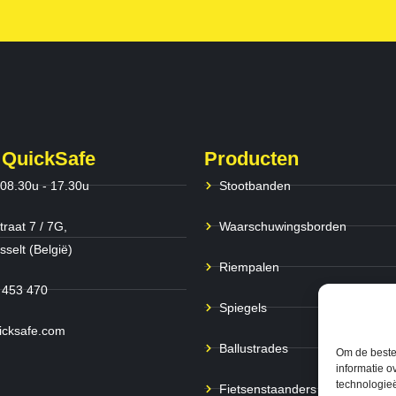
 QuickSafe
Producten
 08.30u - 17.30u
Stootbanden
traat 7 / 7G,
Waarschuwingsborden
selt (België)
Riempalen
 453 470
Spiegels
icksafe.com
Ballustrades
Om de beste 
informatie o
technologieë
Fietsenstaanders