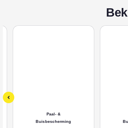
Bek
Paal- &
P
Buisbescherming
Buisb