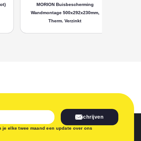
MORION Buisbescherming
MORION
Wandmontage 500x292x230mm,
Wandmonta
Therm. Verzinkt
Th
Inschrijven
 je elke twee maand een update over ons