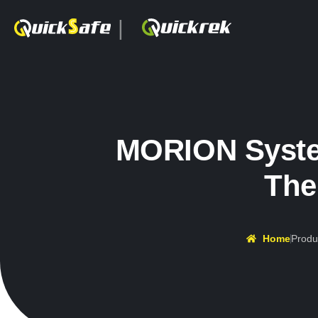
|
MORION Syste
The
Home
Produ