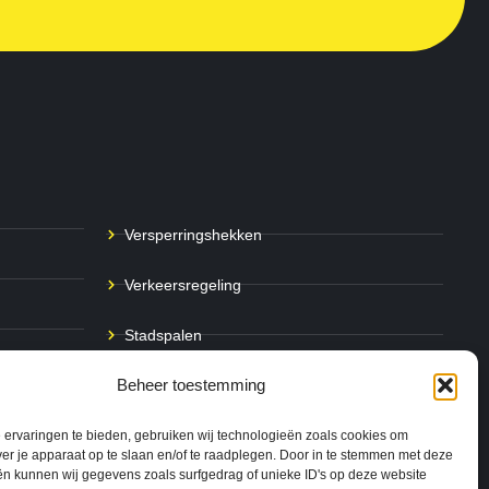
Versperringshekken
Verkeersregeling
Stadspalen
Beheer toestemming
Afzetpalen
Bodemmarkering
ervaringen te bieden, gebruiken wij technologieën zoals cookies om
ver je apparaat op te slaan en/of te raadplegen. Door in te stemmen met deze
n kunnen wij gegevens zoals surfgedrag of unieke ID's op deze website
Ram- & Aanrijbeveiliging