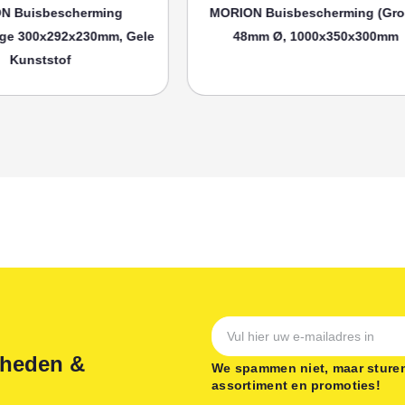
isbescherming
MORION Buisbescherming (groot)
00x292x230mm, Gele
48mm Ø, 1000x350x300mm
nststof
gheden &
We spammen niet, maar sturen
assortiment en promoties!