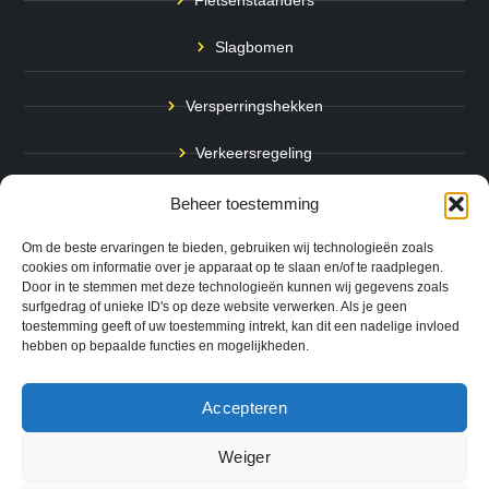
Slagbomen
Versperringshekken
Verkeersregeling
Stadspalen
Beheer toestemming
Afzetpalen
Om de beste ervaringen te bieden, gebruiken wij technologieën zoals
cookies om informatie over je apparaat op te slaan en/of te raadplegen.
Door in te stemmen met deze technologieën kunnen wij gegevens zoals
Bodemmarkering
surfgedrag of unieke ID's op deze website verwerken. Als je geen
toestemming geeft of uw toestemming intrekt, kan dit een nadelige invloed
Ram- & Aanrijbeveiliging
hebben op bepaalde functies en mogelijkheden.
Accepteren
Copyright © 2024 QuickSafe. Alle rechten voorbehouden.
Weiger
0
Website door
B1TS