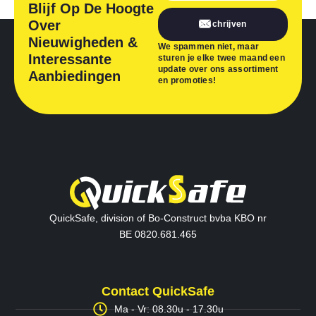
Blijf Op De Hoogte
Over
Inschrijven
Nieuwigheden &
We spammen niet, maar
Interessante
sturen je elke twee maand een
update over ons assortiment
Aanbiedingen
en promoties!
QuickSafe, division of Bo-Construct bvba KBO nr
BE 0820.681.465
Contact QuickSafe
Ma - Vr: 08.30u - 17.30u