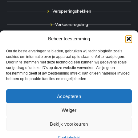
Versperringshekken
Verkeersregeling
Stadspalen
Beheer toestemming
Afzetpalen
Om de beste ervaringen te bieden, gebruiken wij technologieën zoals
cookies om informatie over je apparaat op te slaan en/of te raadplegen.
Door in te stemmen met deze technologieën kunnen wij gegevens zoals
Bodemmarkering
surfgedrag of unieke ID's op deze website verwerken. Als je geen
toestemming geeft of uw toestemming intrekt, kan dit een nadelige invloed
Ram- & Aanrijbeveiliging
hebben op bepaalde functies en mogelijkheden.
Accepteren
Copyright © 2024 QuickSafe. Alle rechten voorbehouden.
Weiger
0
Website door
B1TS
|
Bekijk voorkeuren
Algemene Voorwaarden
Cookie Voorkeuren
Cookiebeleid