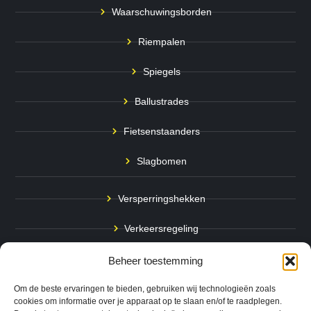
Waarschuwingsborden
Riempalen
Spiegels
Ballustrades
Fietsenstaanders
Slagbomen
Versperringshekken
Verkeersregeling
Stadspalen
Beheer toestemming
Afzetpalen
Om de beste ervaringen te bieden, gebruiken wij technologieën zoals
cookies om informatie over je apparaat op te slaan en/of te raadplegen.