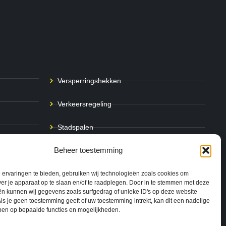
Versperringshekken
Verkeersregeling
Stadspalen
Beheer toestemming
Afzetpalen
Bodemmarkering
ervaringen te bieden, gebruiken wij technologieën zoals cookies om
ver je apparaat op te slaan en/of te raadplegen. Door in te stemmen met deze
n kunnen wij gegevens zoals surfgedrag of unieke ID's op deze website
Ram- & Aanrijbeveiliging
ls je geen toestemming geeft of uw toestemming intrekt, kan dit een nadelige
ben op bepaalde functies en mogelijkheden.