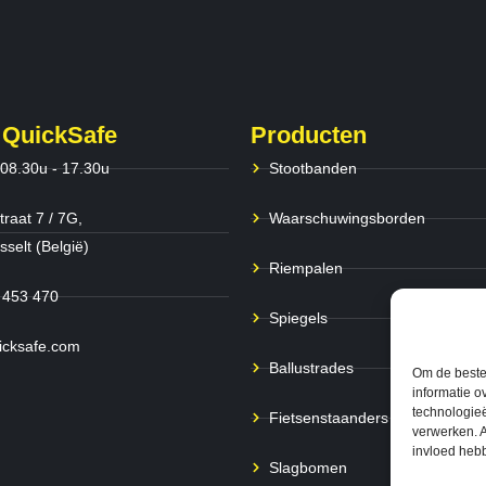
 QuickSafe
Producten
 08.30u - 17.30u
Stootbanden
traat 7 / 7G,
Waarschuwingsborden
selt (België)
Riempalen
 453 470
Spiegels
icksafe.com
Ballustrades
Om de beste 
informatie o
technologieë
Fietsenstaanders
verwerken. A
invloed heb
Slagbomen