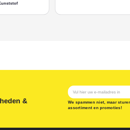
nststof
gheden &
We spammen niet, maar sturen
assortiment en promoties!