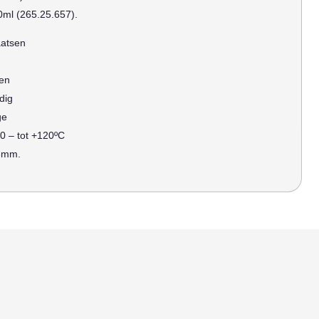
0ml (265.25.657).
aatsen
ten
dig
ge
0 – tot +120ºC
,8mm.