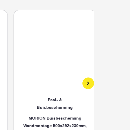
Paal- &
Buisbescherming
Bui
MORION Buisbescherming
MORION
Wandmontage 500x292x230mm,
Wandmonta