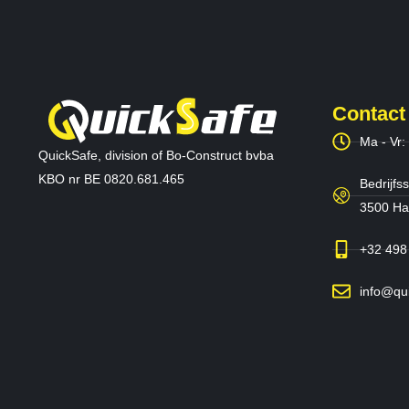
Contact
Ma - Vr:
QuickSafe, division of Bo-Construct bvba
KBO nr BE 0820.681.465
Bedrijfss
3500 Has
+32 498
info@qu