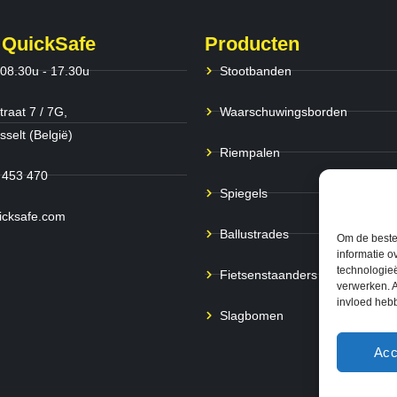
 QuickSafe
Producten
 08.30u - 17.30u
Stootbanden
traat 7 / 7G,
Waarschuwingsborden
selt (België)
Riempalen
 453 470
Spiegels
icksafe.com
Ballustrades
Om de beste 
informatie o
technologieë
Fietsenstaanders
verwerken. A
invloed heb
Slagbomen
Acc