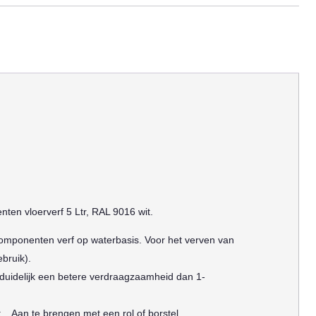
en vloerverf 5 Ltr, RAL 9016 wit.
componenten verf op waterbasis. Voor het verven van
bruik).
uidelijk een betere verdraagzaamheid dan 1-
,.. Aan te brengen met een rol of borstel.