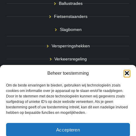
Ballustrades
Fietsenstaanders
Slagbomen
Versperringshekken
Verkeersregeling
Stadspalen
Beheer toestemming
Afzetpalen
Om de beste ervaringen te bieden, gebruiken wij technologieën zoals
cookies om informatie over je apparaat op te slaan en/of te raadplegen.
Door in te stemmen met deze technologieën kunnen wij gegevens zoals
Bodemmarkering
surfgedrag of unieke ID's op deze website verwerken. Als je geen
toestemming geeft of uw toestemming intrekt, kan dit een nadelige invloed
Ram- & Aanrijbeveiliging
hebben op bepaalde functies en mogelijkheden.
Accepteren