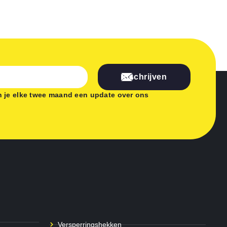
Inschrijven
 je elke twee maand een update over ons
Versperringshekken