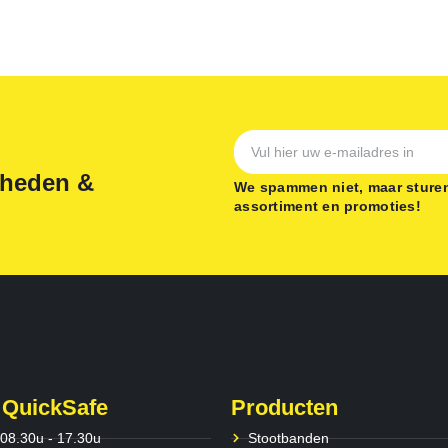
gheden &
We spammen niet, maar sturen
assortiment en promoties!
 QuickSafe
Producten
 08.30u - 17.30u
Stootbanden