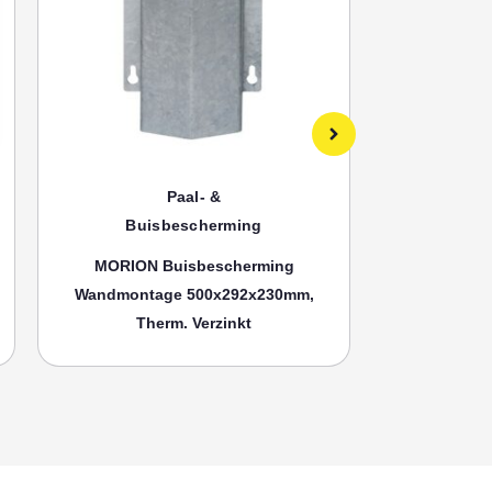
Paal- &
Buisbescherming
Bui
MORION Buisbescherming
MORION
Wandmontage 500x292x230mm,
Wandmonta
Therm. Verzinkt
Th