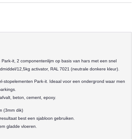
op Park-it, 2 componentenlijm op basis van hars met een snel
ndmiddel/12,5kg activator, RAL 7021 (neutrale donkere kleur).
iel-stopelementen Park-it. Ideaal voor een ondergrond waar men
parkings.
fvalt, beton, cement, epoxy.
m (3mm dik)
esultaat best een sjabloon gebruiken.
eem gladde vloeren.