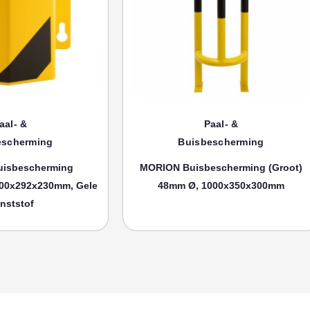
aal- &
Paal- &
escherming
Buisbescherming
isbescherming
MORION Buisbescherming (groot)
00x292x230mm, Gele
48mm Ø, 1000x350x300mm
nststof