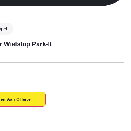
mpel
r Wielstop Park-It
en Aan Offerte