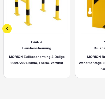
Paal- &
P
Buisbescherming
Buisb
MORION Zuilbescherming 2-Delige
MORION Bu
600x720x720mm, Therm. Verzinkt
Wandmontage 3
Ku