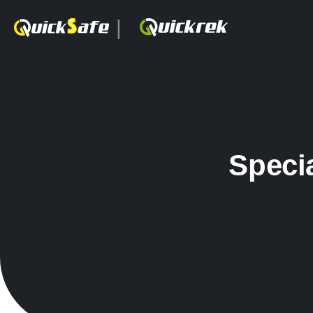
|
Specia