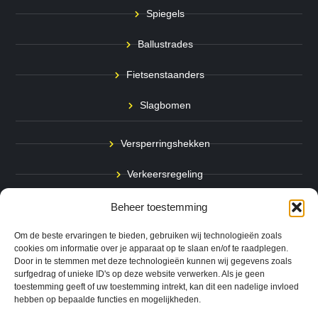
Spiegels
Ballustrades
Fietsenstaanders
Slagbomen
Versperringshekken
Verkeersregeling
Stadspalen
Beheer toestemming
Afzetpalen
Om de beste ervaringen te bieden, gebruiken wij technologieën zoals
cookies om informatie over je apparaat op te slaan en/of te raadplegen.
Door in te stemmen met deze technologieën kunnen wij gegevens zoals
Bodemmarkering
surfgedrag of unieke ID's op deze website verwerken. Als je geen
toestemming geeft of uw toestemming intrekt, kan dit een nadelige invloed
Ram- & Aanrijbeveiliging
hebben op bepaalde functies en mogelijkheden.