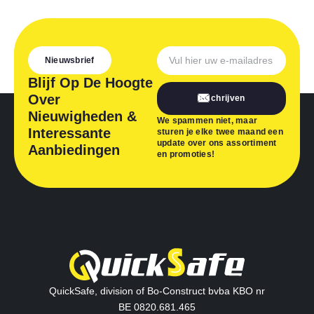
Nieuwsbrief
Blijf Op De Hoogte
Over
Inschrijven
Nieuwigheden &
We spammen niet, maar
Interessante
sturen je elke twee maand een
update over ons assortiment
Aanbiedingen
en promoties!
QuickSafe, division of Bo-Construct bvba KBO nr
BE 0820.681.465