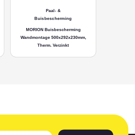
Paal- &
Buisbescherming
Bui
MORION Buisbescherming
MORION
Wandmontage 500x292x230mm,
Wandmonta
Therm. Verzinkt
Th