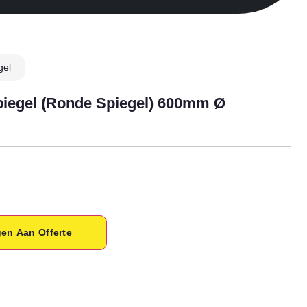
gel
piegel (ronde Spiegel) 600mm Ø
en Aan Offerte