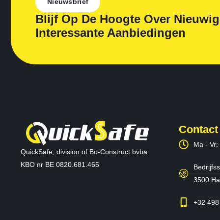
Nieuwsbrief
Blijf Op De Hoogte Over Nieuwi
Interessante Aanbiedingen
Contact
Ma - Vr:
QuickSafe, division of Bo-Construct bvba
KBO nr BE 0820.681.465
Bedrijfss
3500 Has
+32 498