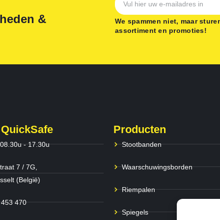
gheden &
We spammen niet, maar sturen
assortiment en promoties!
 QuickSafe
Producten
 08.30u - 17.30u
Stootbanden
traat 7 / 7G,
Waarschuwingsborden
selt (België)
Riempalen
 453 470
Spiegels