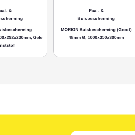
aal- &
Paal- &
escherming
Buisbescherming
isbescherming
MORION Buisbescherming (groot)
00x292x230mm, Gele
48mm Ø, 1000x350x300mm
nststof