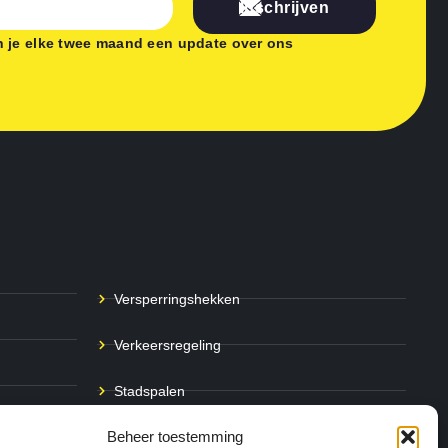
Inschrijven
 je elke twee maand een update over ons
Versperringshekken
Verkeersregeling
Stadspalen
Beheer toestemming
Afzetpalen