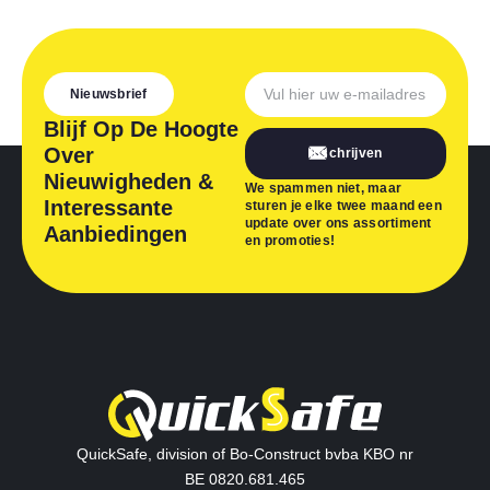
Nieuwsbrief
Blijf Op De Hoogte
Over
Inschrijven
Nieuwigheden &
We spammen niet, maar
Interessante
sturen je elke twee maand een
update over ons assortiment
Aanbiedingen
en promoties!
QuickSafe, division of Bo-Construct bvba KBO nr
BE 0820.681.465