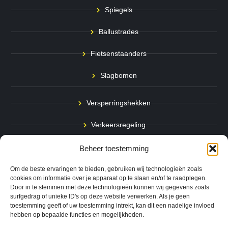
Spiegels
Ballustrades
Fietsenstaanders
Slagbomen
Versperringshekken
Verkeersregeling
Stadspalen
Beheer toestemming
Afzetpalen
Om de beste ervaringen te bieden, gebruiken wij technologieën zoals
cookies om informatie over je apparaat op te slaan en/of te raadplegen.
Door in te stemmen met deze technologieën kunnen wij gegevens zoals
Bodemmarkering
surfgedrag of unieke ID's op deze website verwerken. Als je geen
toestemming geeft of uw toestemming intrekt, kan dit een nadelige invloed
Ram- & Aanrijbeveiliging
hebben op bepaalde functies en mogelijkheden.