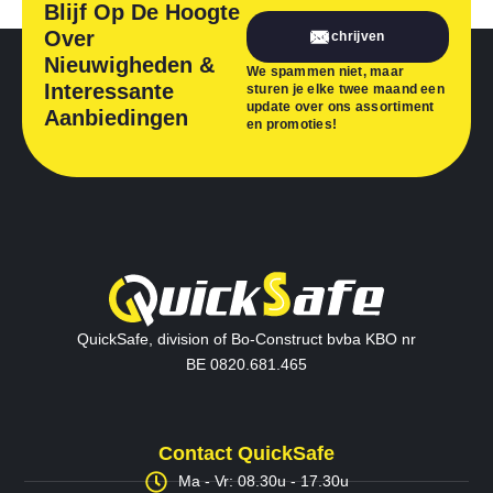
Blijf Op De Hoogte
Over
Inschrijven
Nieuwigheden &
We spammen niet, maar
Interessante
sturen je elke twee maand een
update over ons assortiment
Aanbiedingen
en promoties!
QuickSafe, division of Bo-Construct bvba KBO nr
BE 0820.681.465
Contact QuickSafe
Ma - Vr: 08.30u - 17.30u