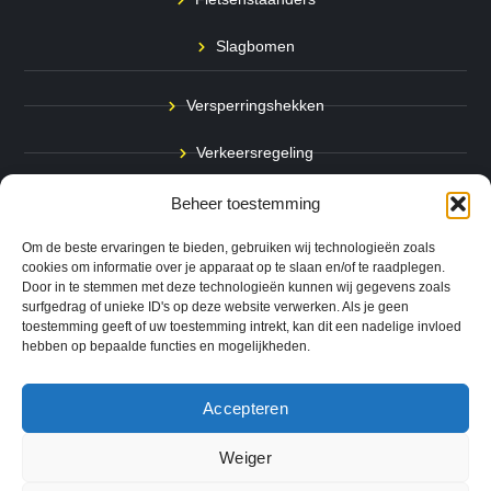
Slagbomen
Versperringshekken
Verkeersregeling
Stadspalen
Beheer toestemming
Afzetpalen
Om de beste ervaringen te bieden, gebruiken wij technologieën zoals
cookies om informatie over je apparaat op te slaan en/of te raadplegen.
Door in te stemmen met deze technologieën kunnen wij gegevens zoals
Bodemmarkering
surfgedrag of unieke ID's op deze website verwerken. Als je geen
toestemming geeft of uw toestemming intrekt, kan dit een nadelige invloed
Ram- & Aanrijbeveiliging
hebben op bepaalde functies en mogelijkheden.
Accepteren
Copyright © 2024 QuickSafe. Alle rechten voorbehouden.
Weiger
0
Website door
B1TS