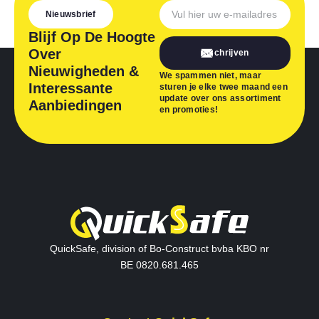
Nieuwsbrief
Blijf Op De Hoogte
Over
Inschrijven
Nieuwigheden &
We spammen niet, maar
Interessante
sturen je elke twee maand een
update over ons assortiment
Aanbiedingen
en promoties!
QuickSafe, division of Bo-Construct bvba KBO nr
BE 0820.681.465