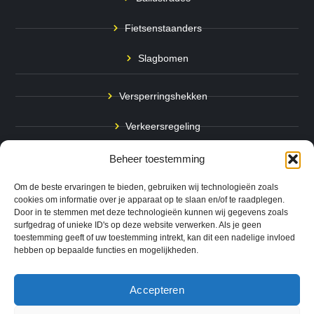
Fietsenstaanders
Slagbomen
Versperringshekken
Verkeersregeling
Stadspalen
Beheer toestemming
Afzetpalen
Om de beste ervaringen te bieden, gebruiken wij technologieën zoals
cookies om informatie over je apparaat op te slaan en/of te raadplegen.
Door in te stemmen met deze technologieën kunnen wij gegevens zoals
Bodemmarkering
surfgedrag of unieke ID's op deze website verwerken. Als je geen
toestemming geeft of uw toestemming intrekt, kan dit een nadelige invloed
Ram- & Aanrijbeveiliging
hebben op bepaalde functies en mogelijkheden.
Accepteren