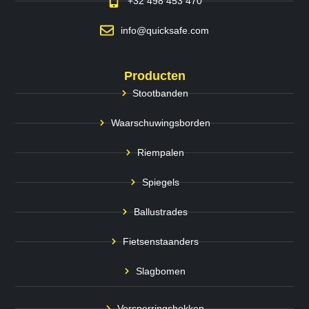
+32 498 453 470
info@quicksafe.com
Producten
Stootbanden
Waarschuwingsborden
Riempalen
Spiegels
Ballustrades
Fietsenstaanders
Slagbomen
Versperringshekken