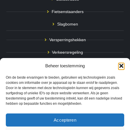
Fietsenstaanders
Slagbomen
Versperringshekken
Verkeersregeling
Stadspalen
Beheer toestemming
Afzetpalen
Om de beste ervaringen te bieden, gebruiken wij technologieën zoals
cookies om informatie over je apparaat op te slaan en/of te raadplegen.
Door in te stemmen met deze technologieën kunnen wij gegevens zoals
Bodemmarkering
surfgedrag of unieke ID's op deze website verwerken. Als je geen
toestemming geeft of uw toestemming intrekt, kan dit een nadelige invloed
Ram- & Aanrijbeveiliging
hebben op bepaalde functies en mogelijkheden.
Accepteren