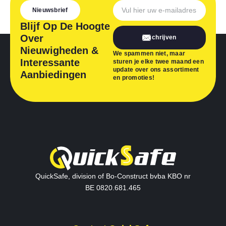
Nieuwsbrief
Blijf Op De Hoogte
Over
Inschrijven
Nieuwigheden &
We spammen niet, maar
Interessante
sturen je elke twee maand een
update over ons assortiment
Aanbiedingen
en promoties!
QuickSafe, division of Bo-Construct bvba KBO nr
BE 0820.681.465