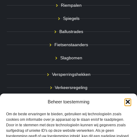
Riempalen
Spiegels
Ballustrades
Fietsenstaanders
Slagbomen
Versperringshekken
Verkeersregeling
Stadspalen
Beheer toestemming
Afzetpalen
Om de beste ervaringen te bieden, gebruiken wij technologieën zoals
cookies om informatie over je apparaat op te slaan en/of te raadplegen.
Door in te stemmen met deze technologieën kunnen wij gegevens zoals
Bodemmarkering
surfgedrag of unieke ID's op deze website verwerken. Als je geen
toestemming geeft of uw toestemming intrekt, kan dit een nadelige invloed