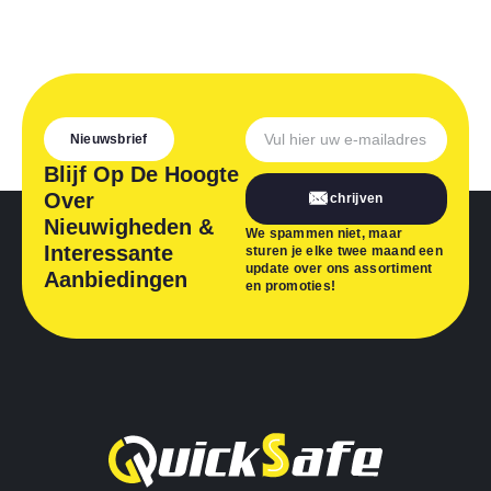
Nieuwsbrief
Blijf Op De Hoogte
Over
Inschrijven
Nieuwigheden &
We spammen niet, maar
Interessante
sturen je elke twee maand een
update over ons assortiment
Aanbiedingen
en promoties!