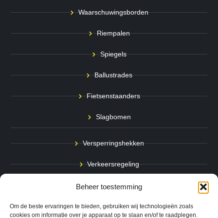
Waarschuwingsborden
Riempalen
Spiegels
Ballustrades
Fietsenstaanders
Slagbomen
Versperringshekken
Verkeersregeling
Stadspalen
Beheer toestemming
Afzetpalen
Om de beste ervaringen te bieden, gebruiken wij technologieën zoals
cookies om informatie over je apparaat op te slaan en/of te raadplegen.