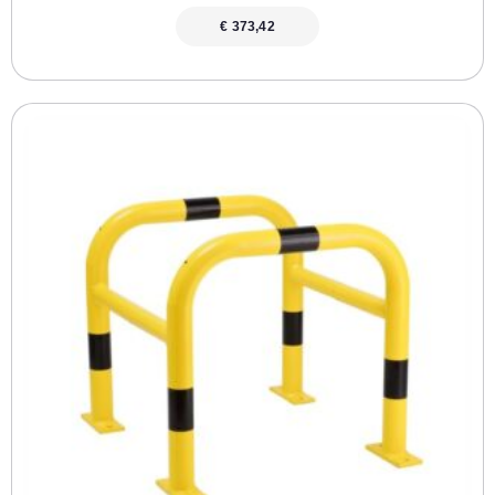
€
373,42