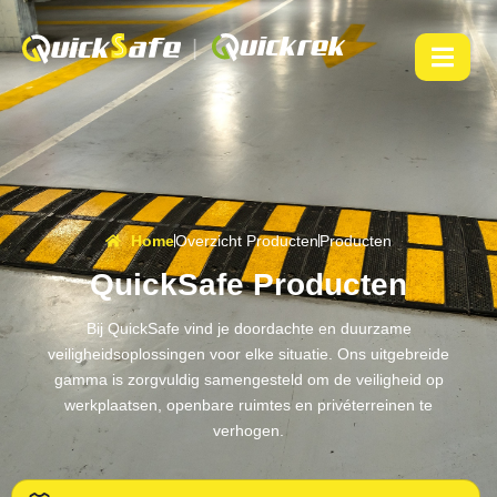
|
Home
Overzicht Producten
Producten
QuickSafe Producten
Bij QuickSafe vind je doordachte en duurzame
veiligheidsoplossingen voor elke situatie. Ons uitgebreide
gamma is zorgvuldig samengesteld om de veiligheid op
werkplaatsen, openbare ruimtes en privéterreinen te
verhogen.