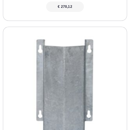
€
270,12