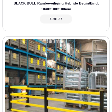
BLACK BULL Rambeveiliging Hybride Begin/eind,
1040x100x100mm
€
201,27