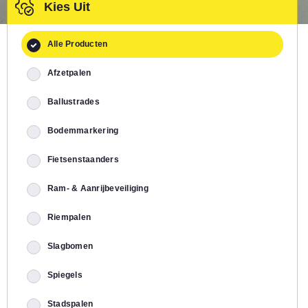
Kies Uit
Alle Producten
Afzetpalen
Ballustrades
Bodemmarkering
Fietsenstaanders
Ram- & Aanrijbeveiliging
Riempalen
Slagbomen
Spiegels
Stadspalen