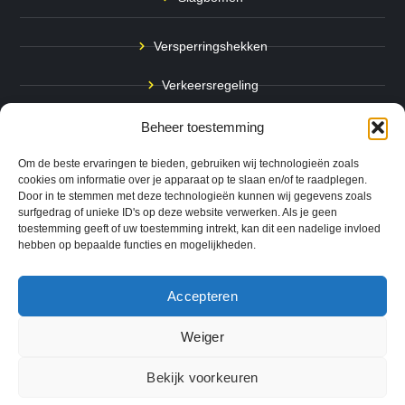
Versperringshekken
Verkeersregeling
Stadspalen
Beheer toestemming
Afzetpalen
Om de beste ervaringen te bieden, gebruiken wij technologieën zoals
cookies om informatie over je apparaat op te slaan en/of te raadplegen.
Door in te stemmen met deze technologieën kunnen wij gegevens zoals
Bodemmarkering
surfgedrag of unieke ID's op deze website verwerken. Als je geen
toestemming geeft of uw toestemming intrekt, kan dit een nadelige invloed
Ram- & Aanrijbeveiliging
hebben op bepaalde functies en mogelijkheden.
Accepteren
Copyright © 2024 QuickSafe. Alle rechten voorbehouden.
Weiger
0
Website door
B1TS
|
Bekijk voorkeuren
Algemene Voorwaarden
Cookie Voorkeuren